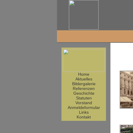
Home
Aktuelles
Bildergalerie
Referenzen
Geschichte
Statuten
Vorstand
Anmeldeformular
Links
Kontakt